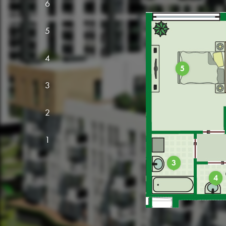
6
5
4
5
3
2
1
3
4