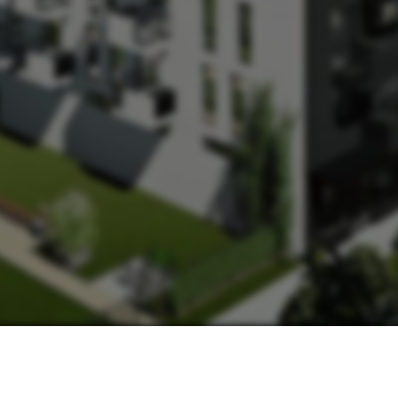
НАШІ КОНТАКТИ:
МИ В СОЦМЕРЕЖАХ:
ьвів, вул. Замарстинівська, 170 П