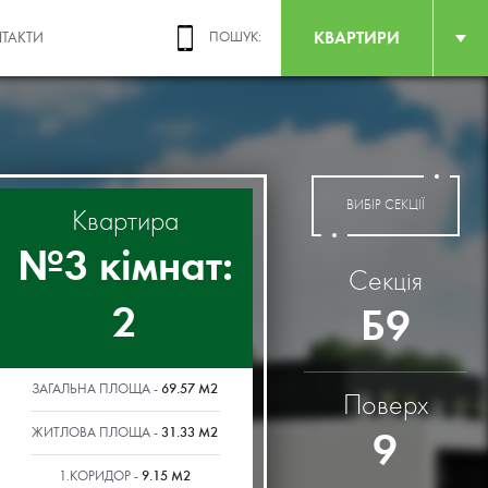
КВАРТИРИ
ТАКТИ
ПОШУК:
ВИБІР СЕКЦІЇ
Квартира
№3 кімнат:
Секція
2
Б9
69.57 М2
ЗАГАЛЬНА ПЛОЩА -
Поверх
31.33 М2
9
ЖИТЛОВА ПЛОЩА -
9.15 М2
1.КОРИДОР -