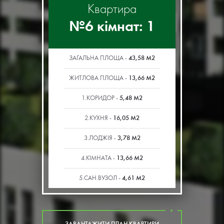
Квартира
№6 кімнат: 1
43,58 М2
ЗАГАЛЬНА ПЛОЩА -
13,66 М2
ЖИТЛОВА ПЛОЩА -
5,48 М2
1.КОРИДОР -
16,05 М2
2.КУХНЯ -
3,78 М2
3.ЛОДЖІЯ -
13,66 М2
4.КІМНАТА -
4,61 М2
5.САН.ВУЗОЛ -
ЗАВАНТАЖИТИ ПЛАН КВАРТИРИ