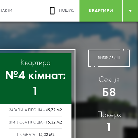
КВАРТИРИ
ТАКТИ
ПОШУК:
ВИБІР СЕКЦІЇ
Квартира
№4 кімнат:
Секція
1
Б8
45,72 М2
ЗАГАЛЬНА ПЛОЩА -
Поверх
15,32 М2
1
ЖИТЛОВА ПЛОЩА -
15,32 М2
1.КІМНАТА -