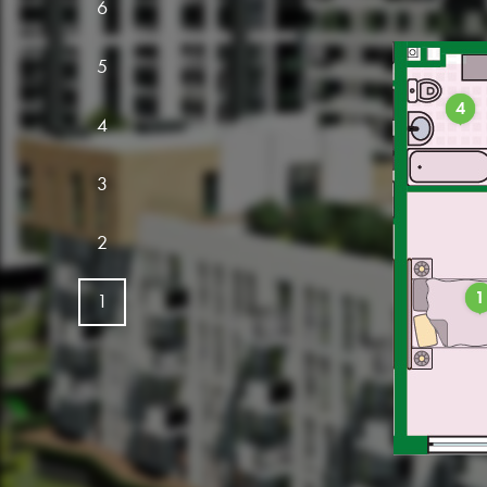
6
5
4
4
3
2
1
1