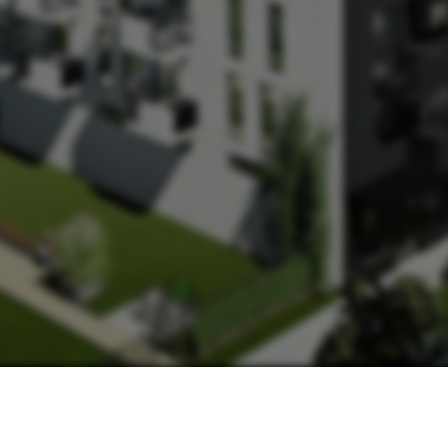
НАШІ КОНТАКТИ:
МИ В СОЦМЕРЕЖАХ:
ьвів, вул. Замарстинівська, 170 П