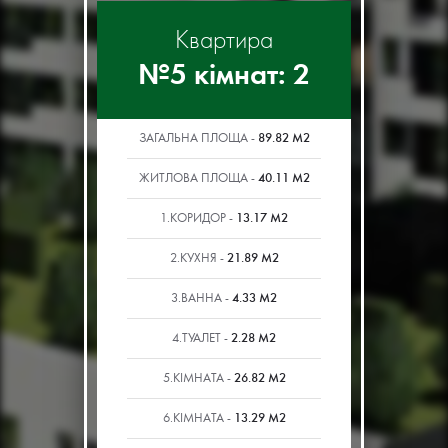
Квартира
№5 кімнат: 2
89.82 М2
ЗАГАЛЬНА ПЛОЩА -
40.11 М2
ЖИТЛОВА ПЛОЩА -
13.17 М2
1.КОРИДОР -
21.89 М2
2.КУХНЯ -
4.33 М2
3.ВАННА -
2.28 М2
4.ТУАЛЕТ -
26.82 М2
5.КІМНАТА -
13.29 М2
6.КІМНАТА -