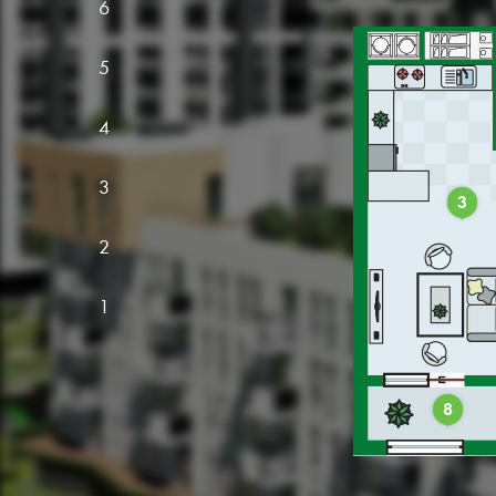
6
5
4
3
3
2
1
8