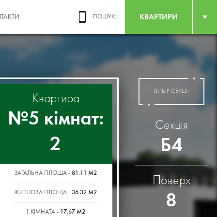
КВАРТИРИ
ТАКТИ
ПОШУК:
ВИБІР СЕКЦІЇ
Квартира
№5 кімнат:
Секція
2
Б4
81.11 М2
ЗАГАЛЬНА ПЛОЩА -
Поверх
36.32 М2
8
ЖИТЛОВА ПЛОЩА -
17.67 М2
1.КІМНАТА -