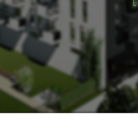
НАШІ КОНТАКТИ:
МИ В СОЦМЕРЕЖАХ:
ьвів, вул. Замарстинівська, 170 П