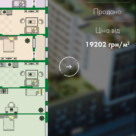
Продано
артира
Ціна від
імнат: 1
19202
грн/м
2
ПЛОЩА -
56.65 М2
ПЛОЩА -
17.39 М2
артира
імнат: 2
ПЛОЩА -
87.97 М2
ПЛОЩА -
47.28 М2