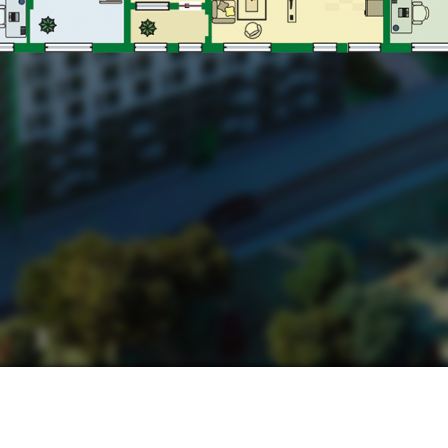
НАШІ КОНТАКТИ:
МИ В СОЦМЕРЕЖАХ:
ьвів, вул. Замарстинівська, 170 П