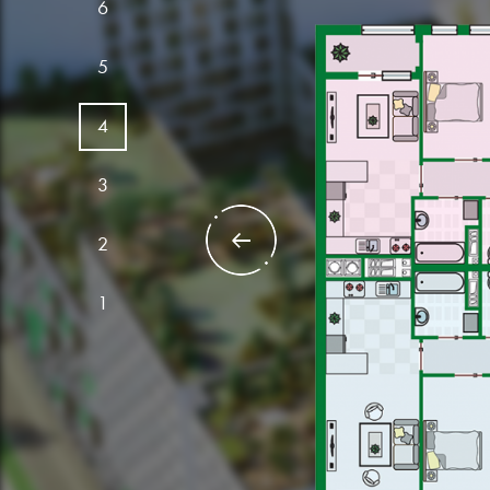
6
5
Кварт
4
№6 кімн
3
ЗАГАЛЬНА ПЛОЩ
ЖИТЛОВА ПЛОЩ
2
1
Кварт
№5 кімн
ЗАГАЛЬНА ПЛОЩ
ЖИТЛОВА ПЛОЩ