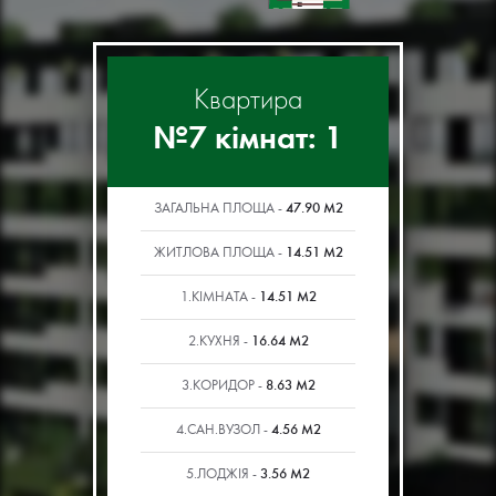
Квартира
№7 кімнат: 1
47.90 М2
ЗАГАЛЬНА ПЛОЩА -
14.51 М2
ЖИТЛОВА ПЛОЩА -
14.51 М2
1.КІМНАТА -
16.64 М2
2.КУХНЯ -
8.63 М2
3.КОРИДОР -
4.56 М2
4.САН.ВУЗОЛ -
3.56 М2
5.ЛОДЖІЯ -