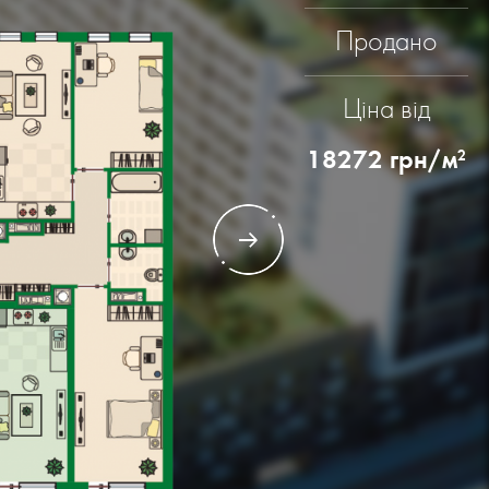
Продано
Ціна від
18272
грн/м
2
Квартира
№2 кімнат: 2
ГАЛЬНА ПЛОЩА -
74.51 М2
ТЛОВА ПЛОЩА -
34.01 М2
2
2 М2