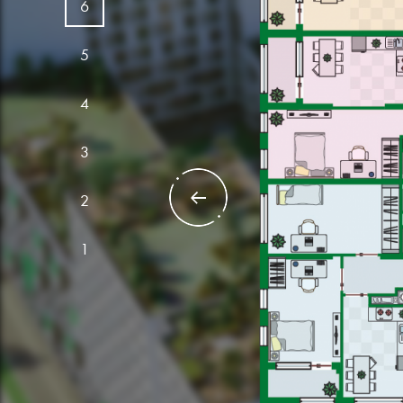
6
ЗАГ
5
Квартира
ЖИТ
№1 кімнат
4
ЗАГАЛЬНА ПЛОЩА -
4
3
ЖИТЛОВА ПЛОЩА -
1
2
1
Квартир
№5 кімнат
ЗАГАЛЬНА ПЛОЩА -
6
ЖИТЛОВА ПЛОЩА -
3