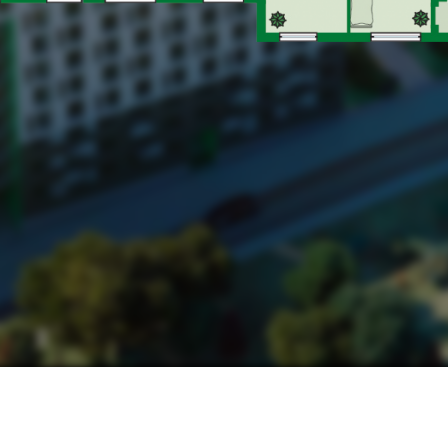
ЖИТЛОВА ПЛОЩА -
34.0
НАШІ КОНТАКТИ:
МИ В СОЦМЕРЕЖАХ:
ьвів, вул. Замарстинівська, 170 П