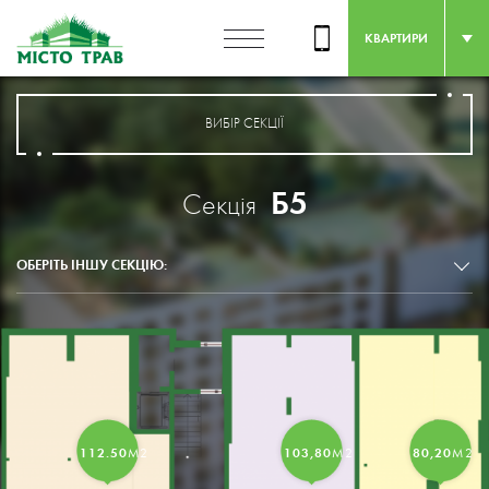
КВАРТИРИ
ВИБІР СЕКЦІЇ
Б5
Секція
ОБЕРІТЬ ІНШУ СЕКЦІЮ:
ПЛОЩА
ПЛОЩА
ПЛОЩА
103,80
112.50
80,20
М2
М2
М2