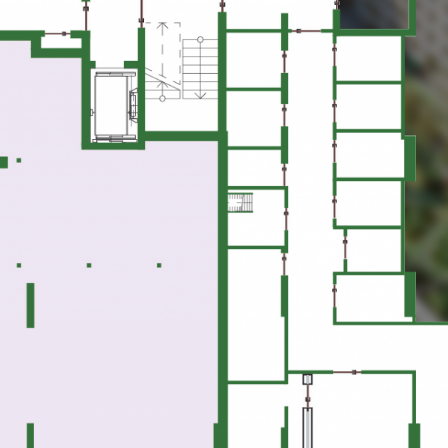
169,60
а
м2
А ПЛОЩА -
169,60 М2
ОВА ПЛОЩА -
М2