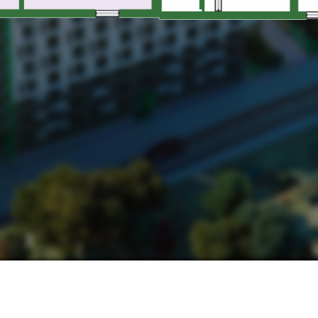
НАШІ КОНТАКТИ:
МИ В СОЦМЕРЕЖАХ:
ьвів, вул. Замарстинівська, 170 П