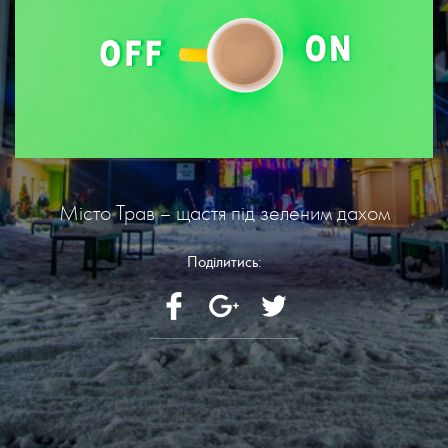
Місто Трав – щастя під зеленим дахом
Поділитись: