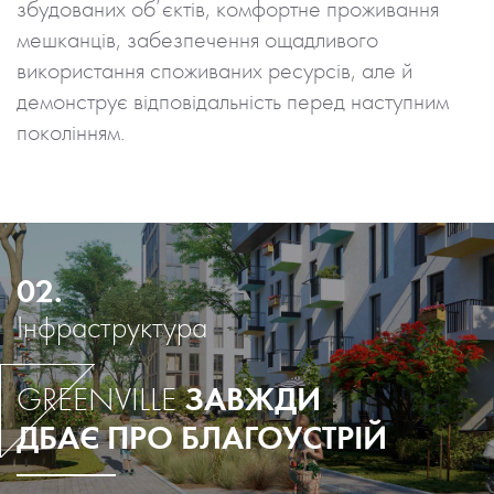
збудованих об’єктів, комфортне проживання
мешканців, забезпечення ощадливого
використання споживаних ресурсів, але й
демонструє відповідальність перед наступним
поколінням.
02.
Інфраструктура
ЗАВЖДИ
GREENVILLE
ДБАЄ ПРО БЛАГОУСТРІЙ