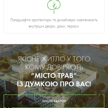
Ландшафтні архітектори та дизайнери озеленюють
внутрішні двори, дахи, тераси
ЯКІСНЕ ЖИТЛО У ТОГО
КОМУ ДОВІРЯЮТЬ
“МІСТО ТРАВ”
ІЗ ДУМКОЮ ПРО ВАС!
ПОШУК КВАРТИР