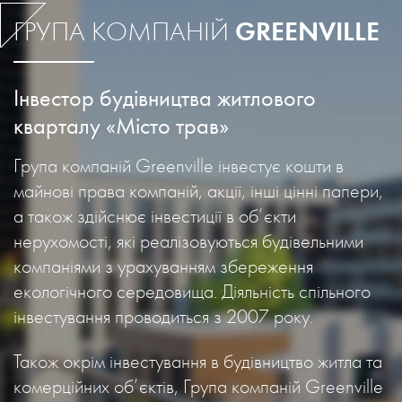
GREENVILLE
ГРУПА КОМПАНІЙ
Інвестор будівництва житлового
кварталу «Місто трав»
Група компаній Greenville інвестує кошти в
майнові права компаній, акції, інші цінні папери,
а також здійснює інвестиції в об’єкти
нерухомості, які реалізовуються будівельними
компаніями з урахуванням збереження
екологічного середовища. Діяльність спільного
інвестування проводиться з 2007 року.
Також окрім інвестування в будівництво житла та
комерційних об’єктів, Група компаній Greenville