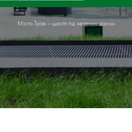
Місто Трав – щастя під зеленим дахом
НАШІ КОНТАКТИ:
МИ В СОЦМЕРЕЖАХ:
ьвів, вул. Замарстинівська, 170 П