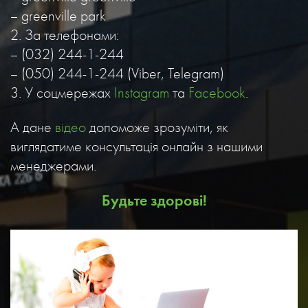
– greenville park
2. За телефонами:
– (032) 244-1-244
– (050) 244-1-244 (Viber, Telegram)
3. У соцмережах
Instagram
та
Facebook
.
А дане
відео
допоможе зрозуміти, як
виглядатиме консультація онлайн з нашими
менеджерами.
Будьте здорові!