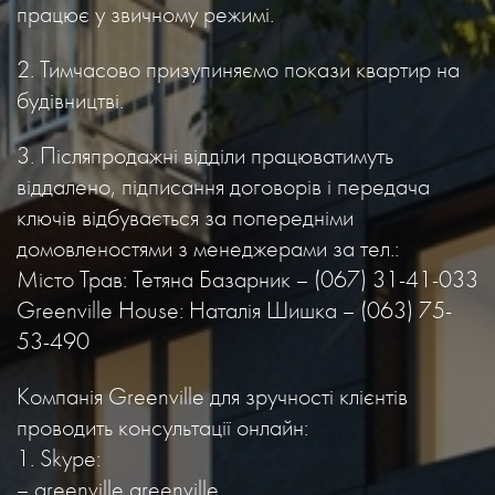
працює у звичному режимі.
2. Тимчасово призупиняємо покази квартир на
будівництві.
3. Післяпродажні відділи працюватимуть
віддалено, підписання договорів і передача
ключів відбувається за попередніми
домовленостями з менеджерами за тел.:
Місто Трав: Тетяна Базарник – (067) 31-41-033
Greenville House: Наталія Шишка – (063) 75-
53-490
Компанія Greenville для зручності клієнтів
проводить консультації онлайн:
1. Skype:
– greenville greenville