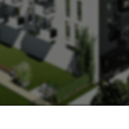
НАШІ КОНТАКТИ:
МИ В СОЦМЕРЕЖАХ:
ьвів, вул. Замарстинівська, 170 П