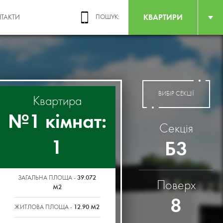
КВАРТИРИ
ТАКТИ
ПОШУК:
ВИБІР СЕКЦІЇ
Квартира
№1 кімнат:
Секція
1
Б3
39.072
ЗАГАЛЬНА ПЛОЩА -
Поверх
М2
8
12.90 М2
ЖИТЛОВА ПЛОЩА -