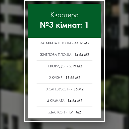
Квартира
№3 кімнат: 1
44.36 М2
ЗАГАЛЬНА ПЛОЩА -
14.64 М2
ЖИТЛОВА ПЛОЩА -
5.19 М2
1.КОРИДОР -
19.66 М2
2.КУХНЯ -
4.36 М2
3.САН.ВУЗОЛ -
14.64 М2
4.КІМНАТА -
1.71 М2
5.БАЛКОН -