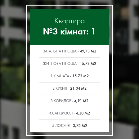
Квартира
№3 кімнат: 1
49,73 М2
ЗАГАЛЬНА ПЛОЩА -
15,73 М2
ЖИТЛОВА ПЛОЩА -
15,73 М2
1.КІМНАТА -
21,04 М2
2.КУХНЯ -
4,91 М2
3.КОРИДОР -
4,30 М2
4.САН.ВУЗОЛ -
3,75 М2
5.ЛОДЖІЯ -