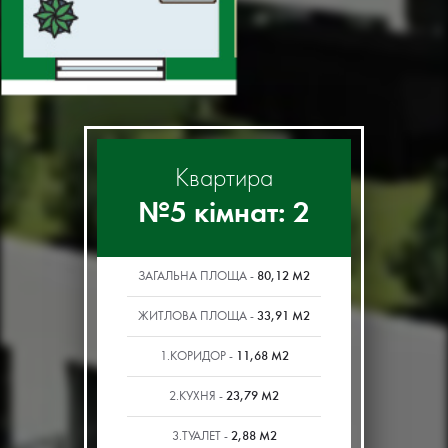
Квартира
№5 кімнат: 2
80,12 М2
ЗАГАЛЬНА ПЛОЩА -
33,91 М2
ЖИТЛОВА ПЛОЩА -
11,68 М2
1.КОРИДОР -
23,79 М2
2.КУХНЯ -
2,88 М2
3.ТУАЛЕТ -