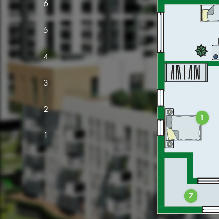
6
5
4
3
2
1
1
7