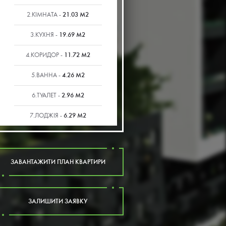
21.03 М2
2.КІМНАТА -
19.69 М2
3.КУХНЯ -
11.72 М2
4.КОРИДОР -
4.26 М2
5.ВАННА -
2.96 М2
6.ТУАЛЕТ -
6.29 М2
7.ЛОДЖІЯ -
ЗАВАНТАЖИТИ ПЛАН КВАРТИРИ
ЗАЛИШИТИ ЗАЯВКУ