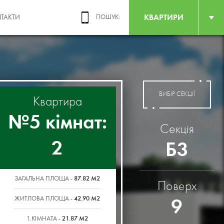
КВАРТИРИ
ТАКТИ
ПОШУК:
ВИБІР СЕКЦІЇ
Квартира
№5 кімнат:
Секція
2
Б3
87.82 М2
ЗАГАЛЬНА ПЛОЩА -
Поверх
42.90 М2
9
ЖИТЛОВА ПЛОЩА -
21.87 М2
1.КІМНАТА -