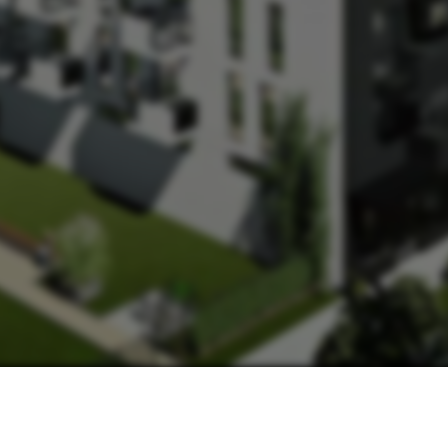
НАШІ КОНТАКТИ:
МИ В СОЦМЕРЕЖАХ:
ьвів, вул. Замарстинівська, 170 П