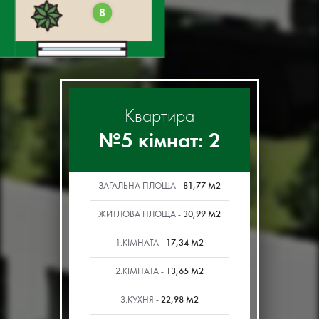
8
Квартира
№5 кімнат: 2
81,77 М2
ЗАГАЛЬНА ПЛОЩА -
30,99 М2
ЖИТЛОВА ПЛОЩА -
17,34 М2
1.КІМНАТА -
13,65 М2
2.КІМНАТА -
22,98 М2
3.КУХНЯ -