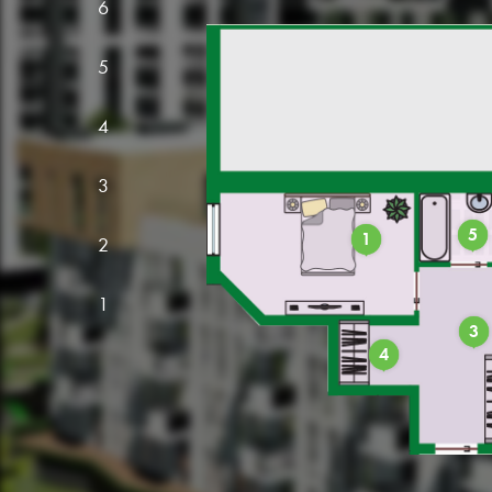
6
5
4
3
5
1
2
1
3
4