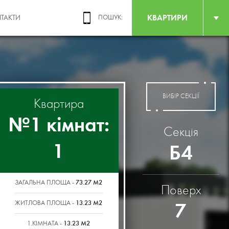
КВАРТИРИ
ТАКТИ
ПОШУК:
ВИБІР СЕКЦІЇ
Квартира
№1 кімнат:
Секція
1
Б4
73.27 М2
ЗАГАЛЬНА ПЛОЩА -
Поверх
13.23 М2
7
ЖИТЛОВА ПЛОЩА -
13.23 М2
1.КІМНАТА -