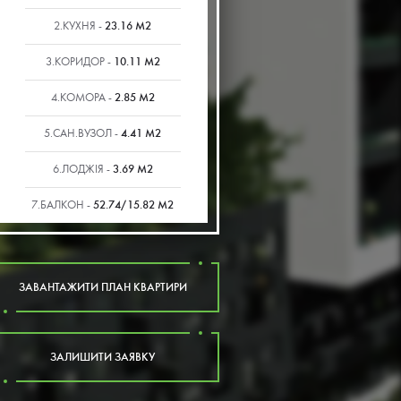
23.16 М2
2.КУХНЯ -
10.11 М2
3.КОРИДОР -
2.85 М2
4.КОМОРА -
4.41 М2
5.САН.ВУЗОЛ -
3.69 М2
6.ЛОДЖІЯ -
52.74/15.82 М2
7.БАЛКОН -
ЗАВАНТАЖИТИ ПЛАН КВАРТИРИ
ЗАЛИШИТИ ЗАЯВКУ