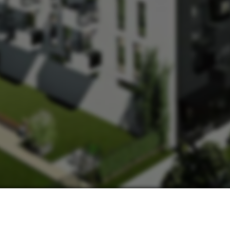
НАШІ КОНТАКТИ:
МИ В СОЦМЕРЕЖАХ:
ьвів, вул. Замарстинівська, 170 П