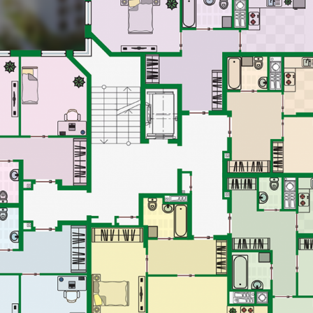
№1 кімнат: 1
ЗАГАЛЬНА ПЛОЩА -
73.27 М2
ЖИТЛОВА ПЛОЩА -
13.23 М2
Кв
ира
№2 к
ат: 2
ЗАГАЛЬНА П
А -
68.37 М2
ЖИТЛОВА П
А -
27.53 М2
Кв
Квартира
ира
№3 к
№4 кімнат: 1
ат: 2
ЗАГАЛЬНА 
ЗАГАЛЬНА ПЛОЩА -
64.39 М2