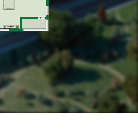
ПЛОЩА -
47.28 М2