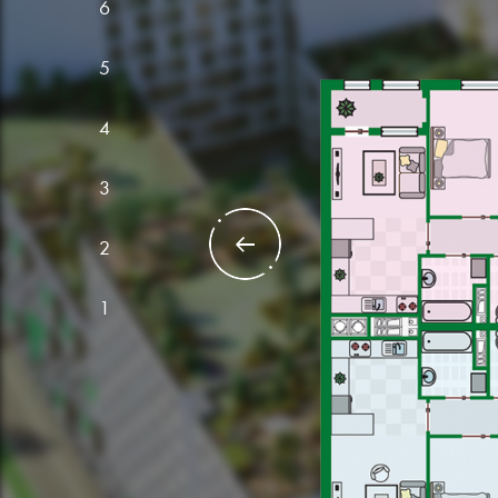
6
5
4
Кварт
3
№6 кімн
ЗАГАЛЬНА ПЛОЩ
2
ЖИТЛОВА ПЛОЩ
1
Кварт
№5 кімн