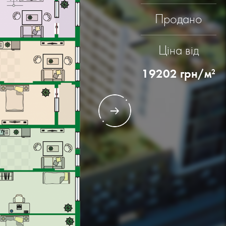
Продано
Ціна від
артира
19202
грн/м
2
імнат: 1
ЛОЩА -
56.65 М2
ЛОЩА -
17.39 М2
артира
імнат: 2
ПЛОЩА -
87.97 М2