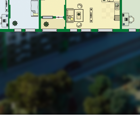
А -
81.11 М2
ЖИТЛОВА 
ЖИТЛОВА ПЛОЩА -
18.27 М2
 -
36.32 М2
НАШІ КОНТАКТИ:
МИ В СОЦМЕРЕЖАХ:
ьвів, вул. Замарстинівська, 170 П