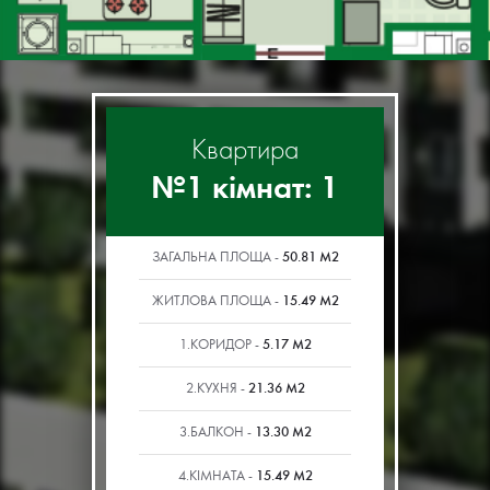
Квартира
№1 кімнат: 1
50.81 М2
ЗАГАЛЬНА ПЛОЩА -
15.49 М2
ЖИТЛОВА ПЛОЩА -
5.17 М2
1.КОРИДОР -
21.36 М2
2.КУХНЯ -
13.30 М2
3.БАЛКОН -
15.49 М2
4.КІМНАТА -