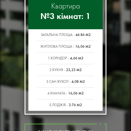
Квартира
№3 кімнат: 1
46.86 М2
ЗАГАЛЬНА ПЛОЩА -
16,06 М2
ЖИТЛОВА ПЛОЩА -
4,66 М2
1.КОРИДОР -
23,23 М2
2.КУХНЯ -
4,08 М2
3.САН.ВУЗОЛ -
16,06 М2
4.КІМНАТА -
3.76 М2
5.ЛОДЖІЯ -