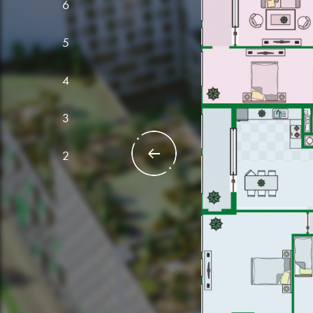
6
Ква
№6 кі
5
ЗАГАЛЬНА ПЛ
4
ЖИТЛОВА ПЛ
3
2
Кварти
№5 кімна
ЗАГАЛЬНА ПЛОЩА 
ЖИТЛОВА ПЛОЩА 