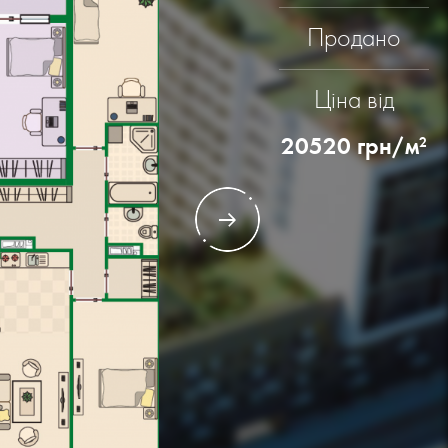
Продано
а
: 1
Ціна від
3,99 М2
20520
грн/м
2
8,81 М2
Квартира
№2 кімнат: 2
АГАЛЬНА ПЛОЩА -
84,02 М2
ИТЛОВА ПЛОЩА -
35.24 М2