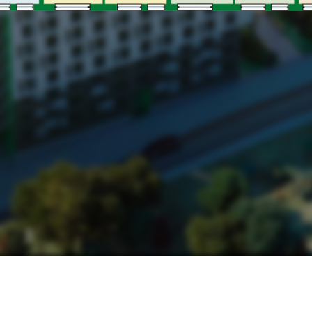
НАШІ КОНТАКТИ:
МИ В СОЦМЕРЕЖАХ:
ьвів, вул. Замарстинівська, 170 П