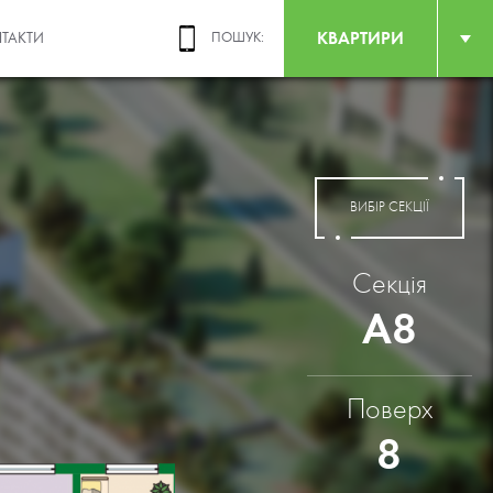
КВАРТИРИ
ТАКТИ
ПОШУК:
ВИБІР СЕКЦІЇ
Секція
А8
Поверх
8