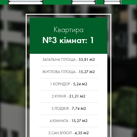
Квартира
№3 кімнат: 1
53,81 М2
ЗАГАЛЬНА ПЛОЩА -
15,27 М2
ЖИТЛОВА ПЛОЩА -
5,24 М2
1.КОРИДОР -
21,21 М2
2.КУХНЯ -
7,74 М2
3.ЛОДЖІЯ -
15,27 М2
4.КІМНАТА -
4,35 М2
5.САН.ВУЗОЛ -